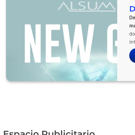
D
De
ma
do
in
Espacio Publicitario