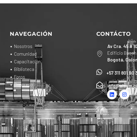
NAVEGACIÓN
CONTÁCTO
Nosotros
Av Cra. 45 # 1
Edificio Bosch
Comunidad
Bogotá, Colo
Capacitación
Biblioteca
+57 311 801 90 
Foros
Congreso
info@alsum.c