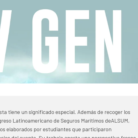
sta tiene un significado especial. Además de recoger los
ngreso Latinoamericano de Seguros Marítimos deALSUM,
los elaborados por estudiantes que participaron
acios del evento. Su trabajo aporta una perspectiva fresca