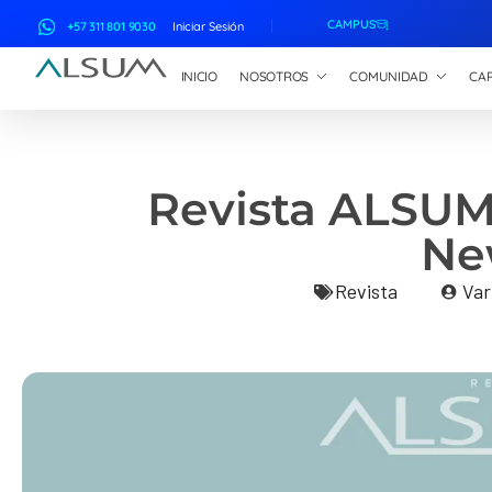
CAMPUS
+57 311 801 9030
Iniciar Sesión
INICIO
NOSOTROS
COMUNIDAD
CAP
ALSUM
Asociación Latinoamericana de Suscriptores Marítimos
Revista ALSUM 
Ne
Revista
Var