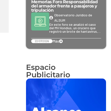
Memorias Foro Responsabilidad
del armador frente a pasajeros y
tripulación
Observatorio Jurídico de
ALSUM
En este foro se analizó el caso
del MV Hondius, un crucero que
registró un brote de hantavirus,…
Más
22/07/2026
Espacio
Publicitario