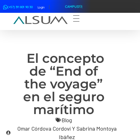
CAMPUS
(+57) 311 801 90 30
Login
ALSUM
Asociación Latinoamericana de Suscriptores Marítimos
El concepto
de “End of
the voyage”
en el seguro
marítimo
Blog
Omar Córdova Cordoví Y Sabrina Montoya
Ibáñez