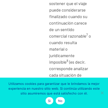
sostener que el viaje
puede considerarse
finalizado cuando su
continuación carece
de un sentido
7
comercial razonable
o
cuando resulta
material o
jurídicamente
8
imposible
(es decir,
corresponde analizar
cada situación de
manera individual, a
Utilizamos cookies para garantizar que le brindamos la mejor
fin de evaluar las
experiencia en nuestro sitio web. Si continúa utilizando este
sitio asumiremos que está satisfecho con él.
alternativas
disponibles y las
Si
No
consecuencias