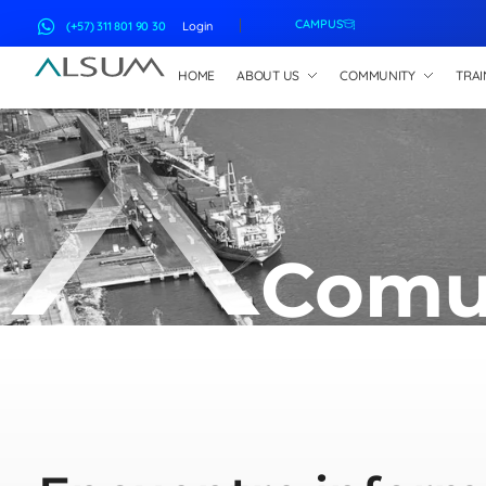
CAMPUS
(+57) 311 801 90 30
Login
HOME
ABOUT US
COMMUNITY
TRAI
ALSUM
Asociación Latinoamericana de Suscriptores Marítimos
Comu