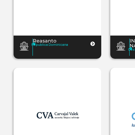
Reasanto
IN
Republica Dominicana
N
Cos