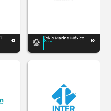
T
Tokio Marine México
México