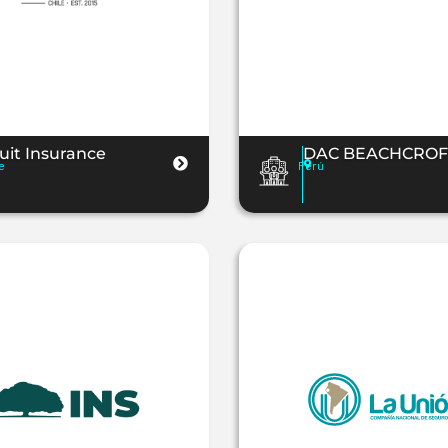
uit Insurance
DAC BEACHCROF
e
Perú