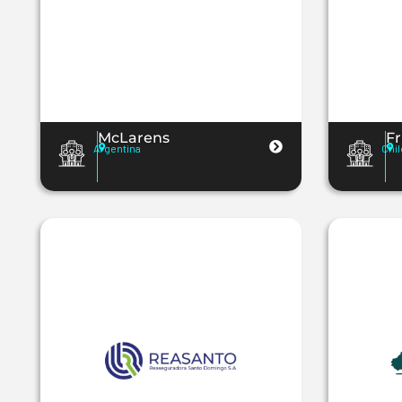
McLarens
Fr
Argentina
Chil