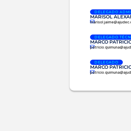
DELEGADO ADMI
MARISOL ALEXA
marisol.jaime@ajudec
DELEGADO TÉCN
MARCO PATRICI
patricio.quimuna@aju
DELEGADO
MARCO PATRICI
patricio.quimuna@aju