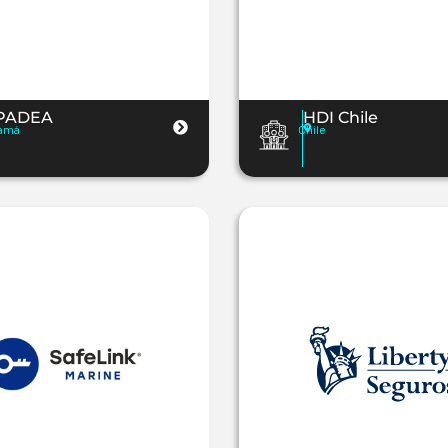
PADEA
HDI Chile
amá
Chile