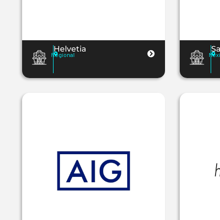
Helvetia
Sa
Regional
Mex