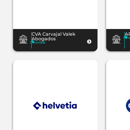
CVA Carvajal Valek
A
Pan
Abogados
Colombia