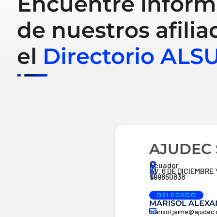
Encuentre inform
de nuestros afilia
el
Directorio ALS
AJUDEC 
Ecuador
AV. 6 DE DICIEMBRE
999850838
DELEGADO
MARISOL ALEXA
marisol.jaime@ajudec