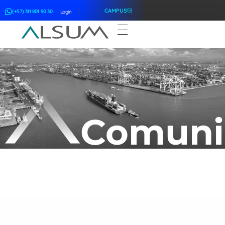
CAMPUS
(+57) 311 801 90 30
Login
ALSUM
Asociación Latinoamericana de Suscriptores Marítimos
Comuni