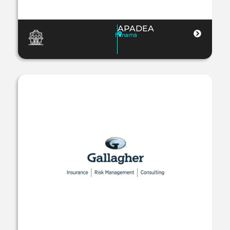
APADEA
Panamá