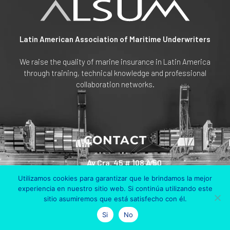
Latin American Association of Maritime Underwriters
We raise the quality of marine insurance in Latin America
through training, technical knowledge and professional
collaboration networks.
CONTACT
Av Cra. 45 # 108 A 50
Edificio Bosch Piso 6
Utilizamos cookies para garantizar que le brindamos la mejor
Bogotá, Colombia
experiencia en nuestro sitio web. Si continúa utilizando este
sitio asumiremos que está satisfecho con él.
+57 311 801 90 30
Si
No