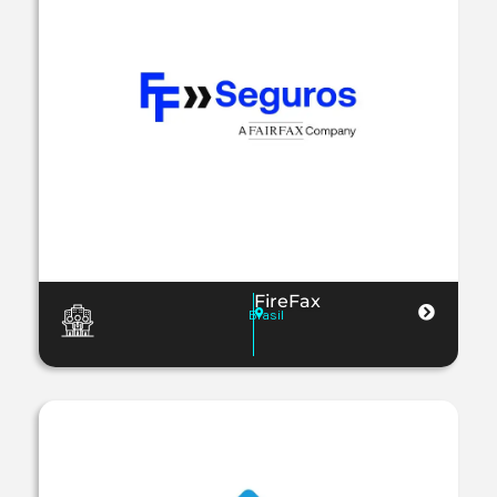
FireFax
Brasil