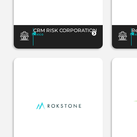
CRM RISK CORPORATION
Re
Mexico
Mex