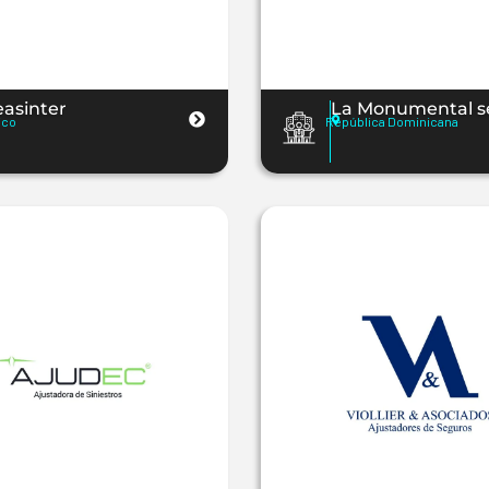
asinter
La Monumental s
ico
República Dominicana