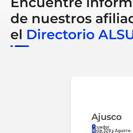
Encuentre inform
de nuestros afilia
el
Directorio ALS
Ajusco
Ecuador
Chile 329 y Aguirre.