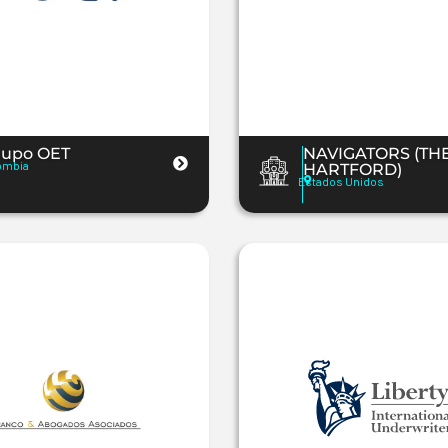
rupo OET
NAVIGATORS (TH
ombia
HARTFORD)
Estados Unidos