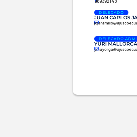
989392148
DELEGADO
JUAN CARLOS J
jcjaramillo@ajuscoec
DELEGADO ADMI
YURI MALLORG
ymayorga@ajuscoecu