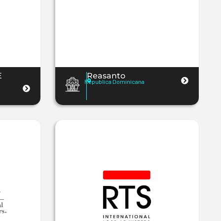
E
Reasanto
Republica Dominicana