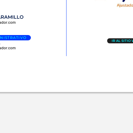
ARAMILLO
uador.com
NISTRATIVO
IR AL SITIO
A
ador.com