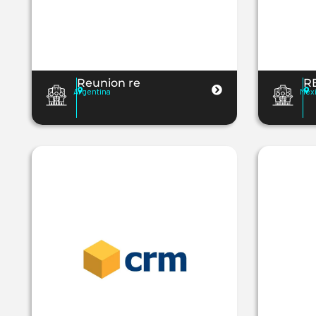
Reunion re
R
Argentina
Mex