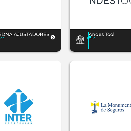
EDNA AJUSTADORES
Andes Tool
ico
Chile