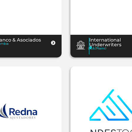
anco & Asociados
International
ombia
Underwriters
USA (Miami)