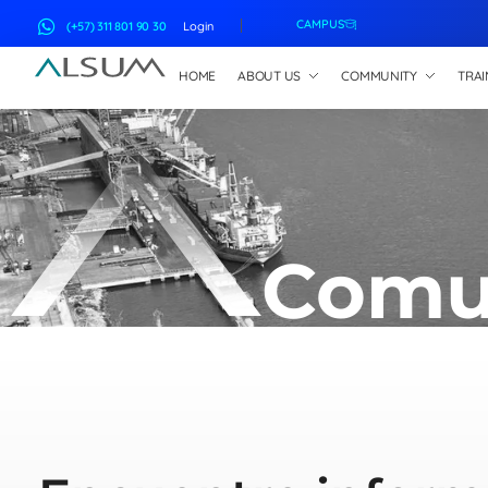
CAMPUS
(+57) 311 801 90 30
Login
HOME
ABOUT US
COMMUNITY
TRAI
ALSUM
Asociación Latinoamericana de Suscriptores Marítimos
Comu