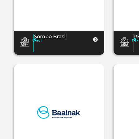
Sompo Brasil
R
Brasil
Mex