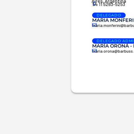
Aires, Argentina
54 11 5263-5253
DELEGADO
MARIA MONFERI
maria.monferini@barb
DELEGADO ADMI
MARÍA ORONÁ -
maria.orona@barbuss