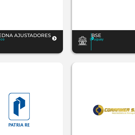
EDNA AJUSTADORES
BSE
ico
Uruguay