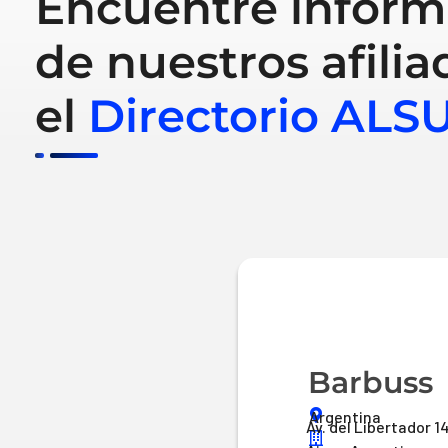
Encuentre inform
de nuestros afilia
el
Directorio ALS
Barbuss
Argentina
Av. del Libertador 1