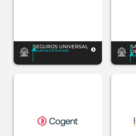
SEGUROS UNIVERSAL
S
Republica Dominicana
D
Arg