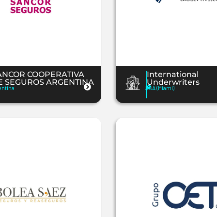
ANCOR COOPERATIVA
International
E SEGUROS ARGENTINA
Underwriters
entina
USA (Miami)