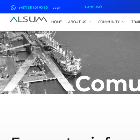
CAMPUS
(+57) 311 801 90 30
Login
HOME
ABOUT US
COMMUNITY
TRAI
ALSUM
Asociación Latinoamericana de Suscriptores Marítimos
Comu