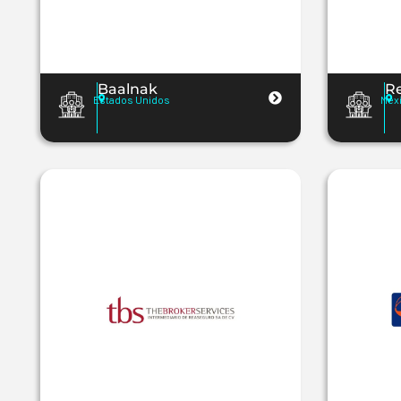
Baalnak
Re
Estados Unidos
Méx