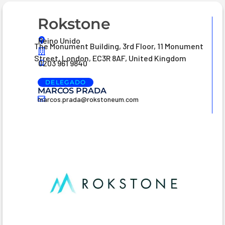
Rokstone
Reino Unido
The Monument Building, 3rd Floor, 11 Monument
Street, London, EC3R 8AF, United Kingdom
0203 961 9840
DELEGADO
MARCOS PRADA
marcos.prada@rokstoneum.com