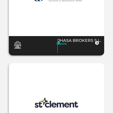
JHASA BROKERS S.L.
España