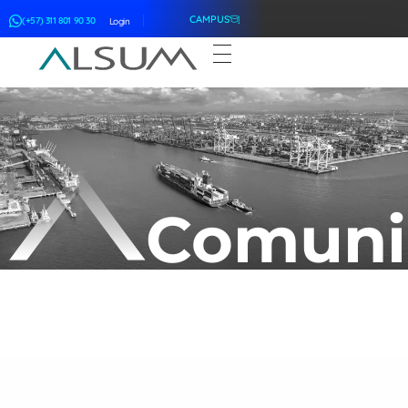
CAMPUS
(+57) 311 801 90 30
Login
ALSUM
Asociación Latinoamericana de Suscriptores Marítimos
Comuni