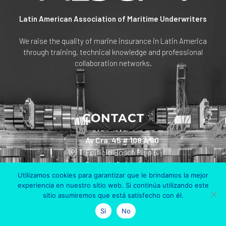
Latin American Association of Maritime Underwriters
We raise the quality of marine insurance in Latin America
through training, technical knowledge and professional
collaboration networks.
CONTACT
Av Cra. 45 # 108 A 50
Edificio Bosch Piso 6
Bogotá, Colombia
Utilizamos cookies para garantizar que le brindamos la mejor
experiencia en nuestro sitio web. Si continúa utilizando este
+57 311 801 90 30
sitio asumiremos que está satisfecho con él.
info@alsum.co
Si
No