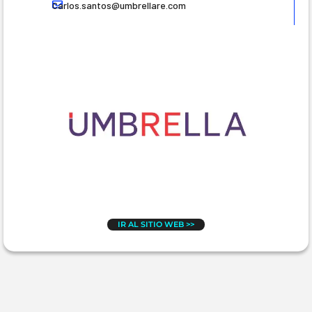
Carlos.santos@umbrellare.com
IR AL SITIO WEB >>