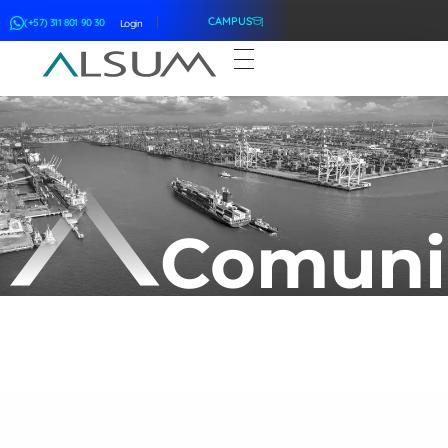
CAMPUS
(+57) 311 801 90 30
Login
ALSUM
Asociación Latinoamericana de Suscriptores Marítimos
Comuni