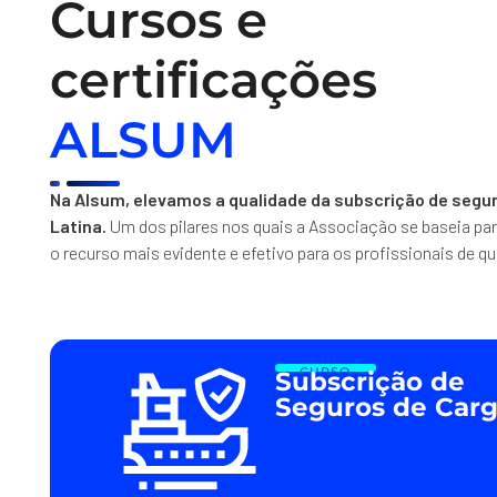
Cursos e
certificações
ALSUM
Na Alsum, elevamos a qualidade da subscrição de segu
Latina.
Um dos pilares nos quais a Associação se baseia para
o recurso mais evidente e efetivo para os profissionais de qu
CURSO
Subscrição de
Seguros de Car