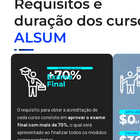
Requisitos e
duração dos curs
ALSUM
REQUISITOS
+70%
Exame
Final
O requisito para obter a acreditação de
AFILI
$0
cada curso consiste em
aprovar o exame
Vaga
grat
final com mais de 70%,
o qual será
apresentado ao finalizar todos os módulos
VAGAS
correspondentes.