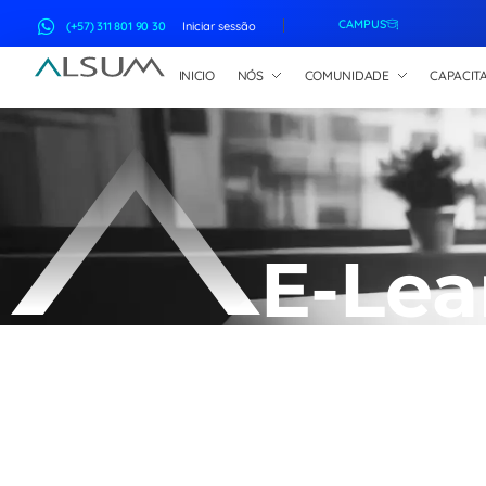
CAMPUS
(+57) 311 801 90 30
Iniciar sessão
INICIO
NÓS
COMUNIDADE
CAPACIT
ALSUM
Asociación Latinoamericana de Suscriptores Marítimos
E-Lea