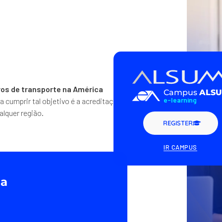
ros de transporte na América
Campus
ALS
e-learning
 cumprir tal objetivo é a acreditação,
alquer região.
REGISTER
IR CAMPUS
ga