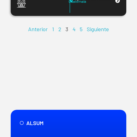
Guatemala
Anterior
1
2
3
4
5
Siguiente
ALSUM