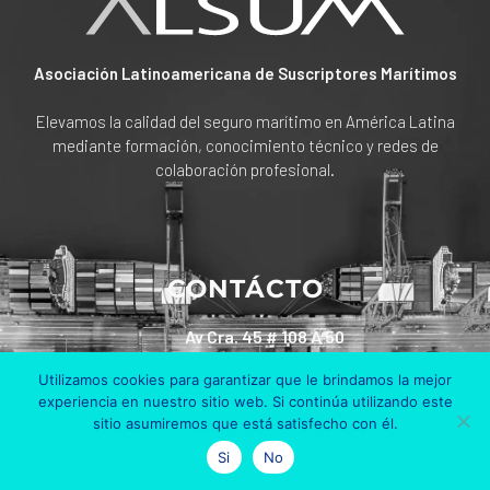
Asociación Latinoamericana de Suscriptores Marítimos
Elevamos la calidad del seguro marítimo en América Latina
mediante formación, conocimiento técnico y redes de
colaboración profesional.
CONTÁCTO
Av Cra. 45 # 108 A 50
Edificio Bosch Piso 6
Utilizamos cookies para garantizar que le brindamos la mejor
Bogotá, Colombia
experiencia en nuestro sitio web. Si continúa utilizando este
sitio asumiremos que está satisfecho con él.
+57 311 801 90 30
Si
No
info@alsum.co