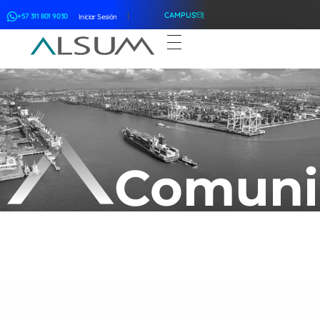
CAMPUS
+57 311 801 9030
Iniciar Sesión
ALSUM
Asociación Latinoamericana de Suscriptores Marítimos
Comuni