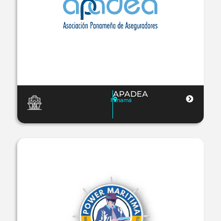
APADEA
Panamá