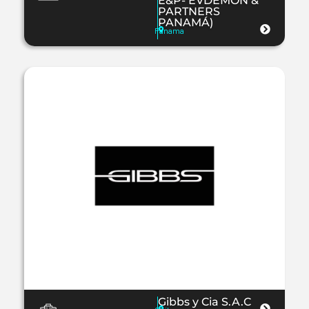
E&P- EVDEMON &
PARTNERS
PANAMÁ)
Panama
Gibbs y Cia S.A.C