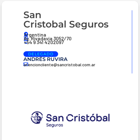
San
Cristobal Seguros
Argentina
Av. Rivadavia 3052/70
+54 9 341 4202097
DELEGADO
ANDRÉS RUVIRA
atencioncliente@sancristobal.com.ar