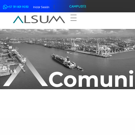
CAMPUS
+57 311 801 9030
Iniciar Sesión
ALSUM
Asociación Latinoamericana de Suscriptores Marítimos
Comuni