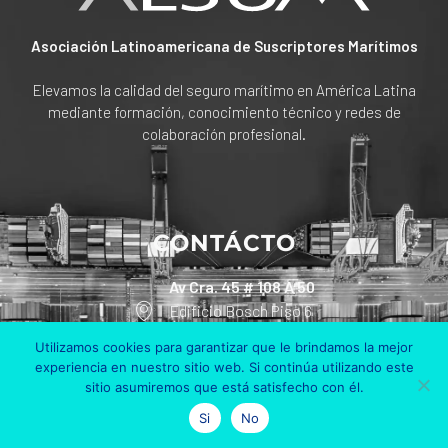
Asociación Latinoamericana de Suscriptores Marítimos
Elevamos la calidad del seguro marítimo en América Latina
mediante formación, conocimiento técnico y redes de
colaboración profesional.
CONTÁCTO
Av Cra. 45 # 108 A 50
Edificio Bosch Piso 6
Bogotá, Colombia
Utilizamos cookies para garantizar que le brindamos la mejor
experiencia en nuestro sitio web. Si continúa utilizando este
+57 311 801 90 30
sitio asumiremos que está satisfecho con él.
Si
No
info@alsum.co