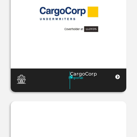
CargoCorp
Regional