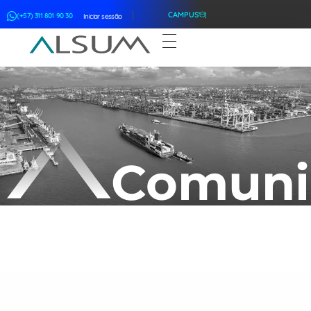
CAMPUS
(+57) 311 801 90 30
Iniciar sessão
ALSUM
Asociación Latinoamericana de Suscriptores Marítimos
Comuni