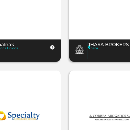
aalnak
JHASA BROKERS S
ados Unidos
España