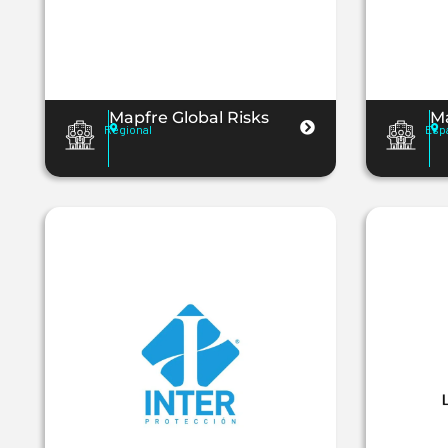
Mapfre Global Risks
Ma
Regional
Esp