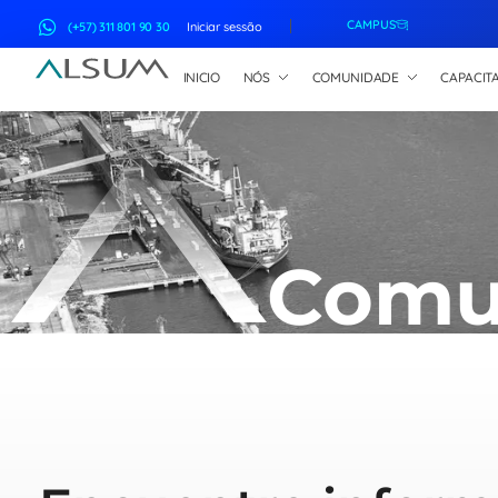
CAMPUS
(+57) 311 801 90 30
Iniciar sessão
INICIO
NÓS
COMUNIDADE
CAPACIT
ALSUM
Asociación Latinoamericana de Suscriptores Marítimos
Comu