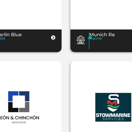
rlin Blue
Munich Re
aña
Regional