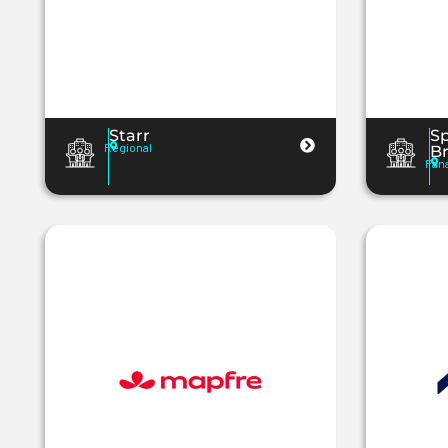
Starr
Sp
Regional
B
Pan