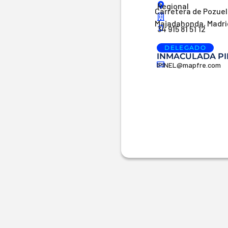
Regional
Carretera de Pozuelo
Majadahonda, Madri
34 915 81 51 12
DELEGADO
INMACULADA PI
IPINEL@mapfre.com