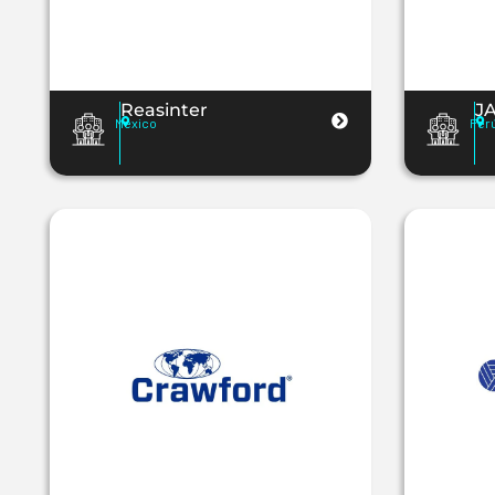
Reasinter
J
Mexico
Per