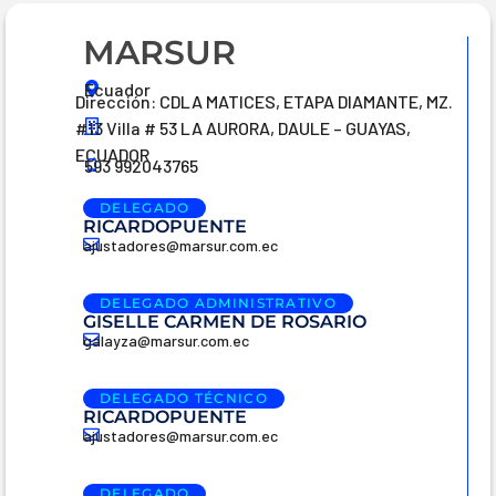
MARSUR
Ecuador
Dirección: CDLA MATICES, ETAPA DIAMANTE, MZ.
#13 Villa # 53 LA AURORA, DAULE – GUAYAS,
ECUADOR
593 992043765
DELEGADO
RICARDOPUENTE
ajustadores@marsur.com.ec
DELEGADO ADMINISTRATIVO
GISELLE CARMEN DE ROSARIO
galayza@marsur.com.ec
DELEGADO TÉCNICO
RICARDOPUENTE
ajustadores@marsur.com.ec
DELEGADO