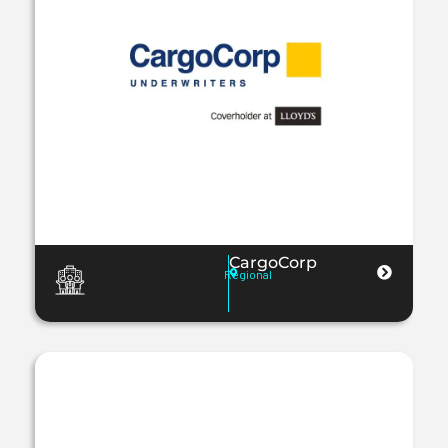
CargoCorp
Regional