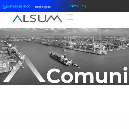
CAMPUS
(+57) 311 801 90 30
Iniciar sessão
ALSUM
Asociación Latinoamericana de Suscriptores Marítimos
Comuni