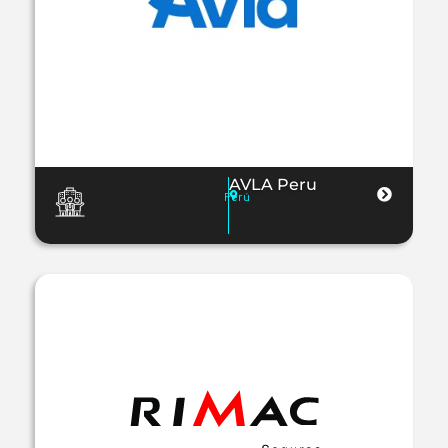
AVLA Peru
Perú