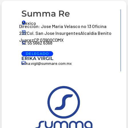
Summa Re
Mexico
Dirección: Jose Maria Velasco no 13 Oficina
202Col. San Jose InsurgentesAlcaldía Benito
JuarezCP 03900CDMX
52 55 5662 6368
DELEGADO
ERIKA VIRGIL
erika.vigil@summare.com.mx