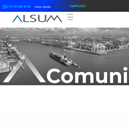
CAMPUS
(+57) 311 801 90 30
Iniciar sessão
ALSUM
Asociación Latinoamericana de Suscriptores Marítimos
Comuni