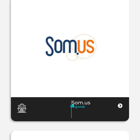
Som.us
Regional