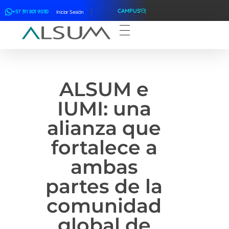
CAMPUS
+57 311 801 9030
Iniciar Sesión
ALSUM
Asociación Latinoamericana de Suscriptores Marítimos
ALSUM e
IUMI: una
alianza que
fortalece a
ambas
partes de la
comunidad
global de