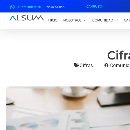
CAMPUS
+57 311 801 9030
Iniciar Sesión
INICIO
NOSOTROS
COMUNIDAD
CAP
ALSUM
Asociación Latinoamericana de Suscriptores Marítimos
Cif
Cifras
Comunic