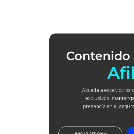
Contenido 
Afi
Acceda a este y otros 
exclusivos, manténga
presencia en el seguro
INICIAR SESIÓN