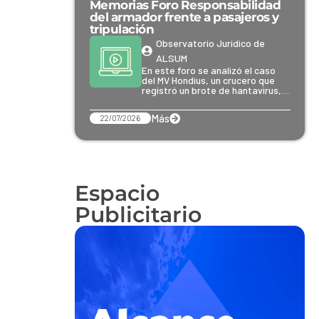
Memorias Foro Responsabilidad
del armador frente a pasajeros y
tripulación
Observatorio Jurídico de
ALSUM
En este foro se analizó el caso
del MV Hondius, un crucero que
registró un brote de hantavirus,…
Más
22/07/2026
Espacio
Publicitario