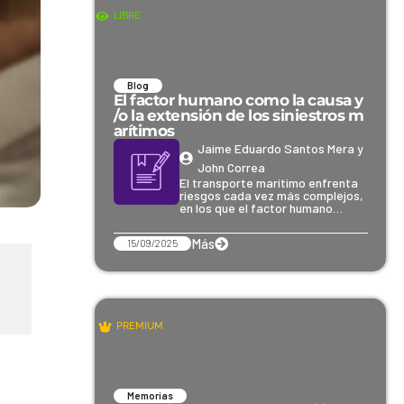
LIBRE
Blog
El factor humano como la causa y
/o la extensión de los siniestros m
arítimos
Jaime Eduardo Santos Mera y
John Correa
El transporte marítimo enfrenta
riesgos cada vez más complejos,
en los que el factor humano…
Más
15/09/2025
PREMIUM
Memorias