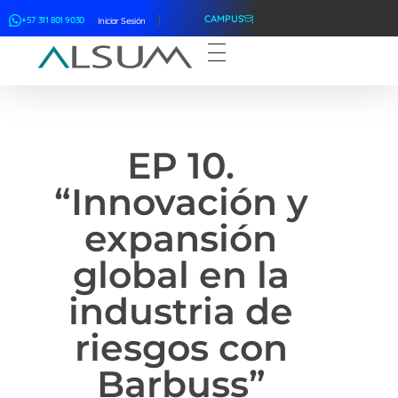
CAMPUS
+57 311 801 9030
Iniciar Sesión
ALSUM
Asociación Latinoamericana de Suscriptores Marítimos
EP 10.
“Innovación y
expansión
global en la
industria de
riesgos con
Barbuss”