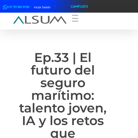
CAMPUS
+57 311 801 9030
Iniciar Sesión
ALSUM
Asociación Latinoamericana de Suscriptores Marítimos
Ep.33 | El
futuro del
seguro
marítimo:
talento joven,
IA y los retos
que