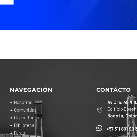
NAVEGACIÓN
CONTÁCTO
Nosotros
Av Cra. 45 # 1
Edificio Bosch
Comunidad
Bogotá, Colo
Capacitación
Biblioteca
+57 311 801 90 
Foros