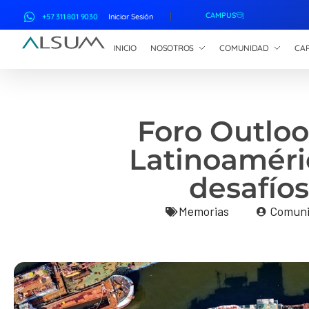
CAMPUS
+57 311 801 9030
Iniciar Sesión
INICIO
NOSOTROS
COMUNIDAD
CAP
ALSUM
Asociación Latinoamericana de Suscriptores Marítimos
Foro Outloo
Latinoaméric
desafíos
Memorias
Comuni