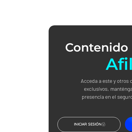
Contenido 
Afi
Acceda a este y otros 
exclusivos, manténga
presencia en el seguro
INICIAR SESIÓN