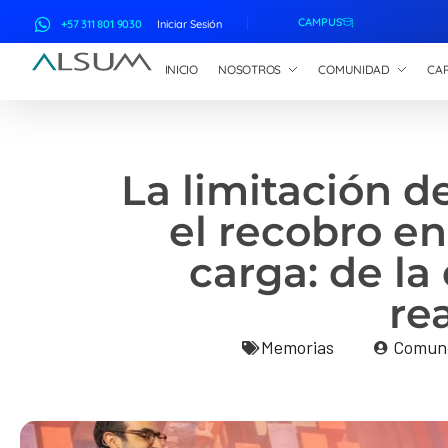
CAMPUS
+57 311 801 9030
Iniciar Sesión
INICIO
NOSOTROS
COMUNIDAD
CAP
ALSUM
Asociación Latinoamericana de Suscriptores Marítimos
La limitación d
el recobro en
carga: de la
re
Memorias
Comun