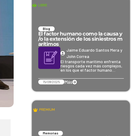
LIBRE
Blog
El factor humano como la causa y
/o la extensión de los siniestros m
arítimos
Jaime Eduardo Santos Mera y
John Correa
El transporte marítimo enfrenta
riesgos cada vez más complejos,
en los que el factor humano…
Más
15/09/2025
PREMIUM
Memorias