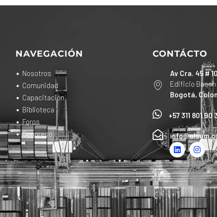
NAVEGACIÓN
CONTÁCTO
Nosotros
Av Cra. 45 # 1
Edificio Bosch
Comunidad
Bogotá, Colo
Capacitación
Biblioteca
+57 311 801 90 
Foros
Congreso
info@alsum.c