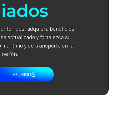
liados
contenidos, adquiera beneficios
se actualizado y fortalezca su
 marítimo y de transporte en la
región.
AFILIARSE