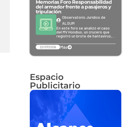
Memorias Foro Responsabilidad
del armador frente a pasajeros y
tripulación
Observatorio Jurídico de
ALSUM
En este foro se analizó el caso
del MV Hondius, un crucero que
registró un brote de hantavirus,…
Más
22/07/2026
Espacio
Publicitario