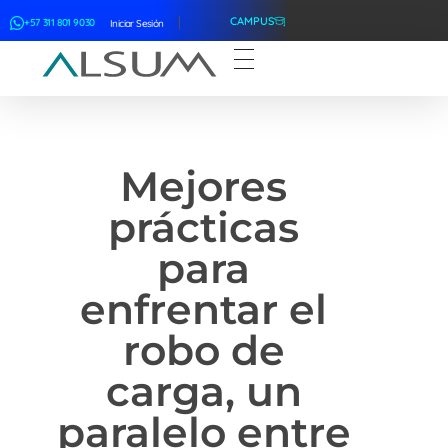
CAMPUS
+57 311 801 9030
Iniciar Sesión
ALSUM
Asociación Latinoamericana de Suscriptores Marítimos
Mejores
prácticas
para
enfrentar el
robo de
carga, un
paralelo entre