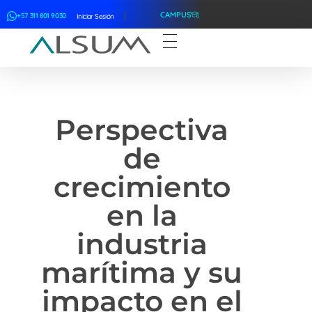
CAMPUS
+57 311 801 9030
Iniciar Sesión
ALSUM
Asociación Latinoamericana de Suscriptores Marítimos
Perspectiva
de
crecimiento
en la
industria
marítima y su
impacto en el