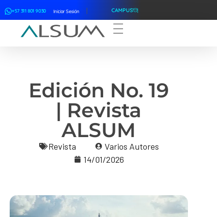
CAMPUS
+57 311 801 9030
Iniciar Sesión
ALSUM
Asociación Latinoamericana de Suscriptores Marítimos
Edición No. 19
| Revista
ALSUM
Revista
Varios Autores
14/01/2026