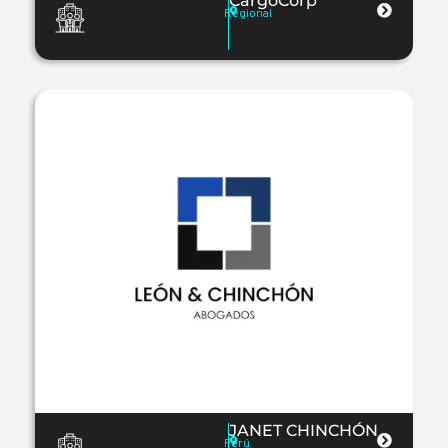
CargoCorp
Regional
JANET CHINCHÓN
Perú