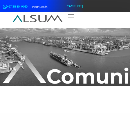
CAMPUS
+57 311 801 9030
Iniciar Sesión
ALSUM
Asociación Latinoamericana de Suscriptores Marítimos
Comuni