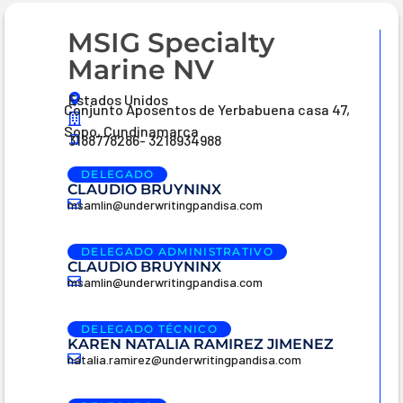
MSIG Specialty
Marine NV
Estados Unidos
Conjunto Aposentos de Yerbabuena casa 47,
Sopo, Cundinamarca
3188778286- 3218934988
DELEGADO
CLAUDIO BRUYNINX
msamlin@underwritingpandisa.com
DELEGADO ADMINISTRATIVO
CLAUDIO BRUYNINX
msamlin@underwritingpandisa.com
DELEGADO TÉCNICO
KAREN NATALIA RAMIREZ JIMENEZ
natalia.ramirez@underwritingpandisa.com