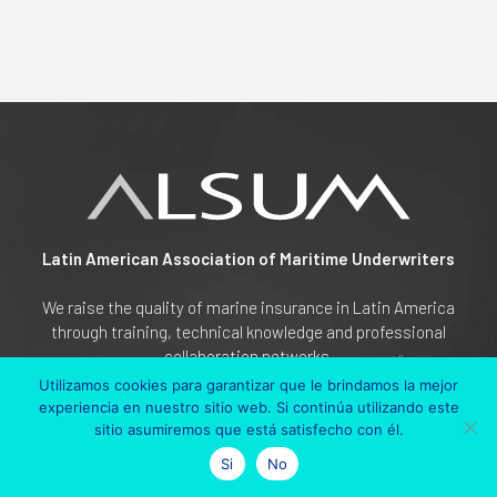
Latin American Association of Maritime Underwriters
We raise the quality of marine insurance in Latin America
through training, technical knowledge and professional
collaboration networks.
Utilizamos cookies para garantizar que le brindamos la mejor
experiencia en nuestro sitio web. Si continúa utilizando este
sitio asumiremos que está satisfecho con él.
Si
No
CONTACT