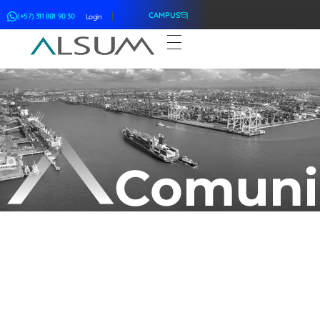
CAMPUS
(+57) 311 801 90 30
Login
ALSUM
Asociación Latinoamericana de Suscriptores Marítimos
Comuni