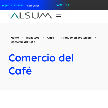
CAMPUS
+57 311 801 9030
Iniciar Sesión
ALSUM
Asociación Latinoamericana de Suscriptores Marítimos
Home
Biblioteca
Café
Producción sostenible
Comercio del Café
Comercio del
Café