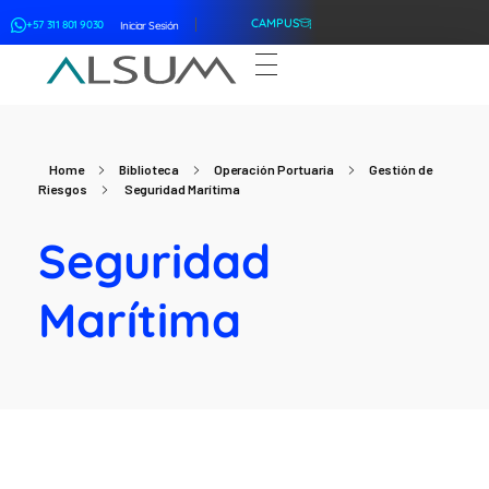
CAMPUS
+57 311 801 9030
Iniciar Sesión
ALSUM
Asociación Latinoamericana de Suscriptores Marítimos
Home
Biblioteca
Operación Portuaria
Gestión de
Riesgos
Seguridad Marítima
Seguridad
Marítima