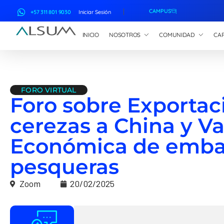
CAMPUS
+57 311 801 9030
Iniciar Sesión
INICIO
NOSOTROS
COMUNIDAD
CAP
ALSUM
Asociación Latinoamericana de Suscriptores Marítimos
FORO VIRTUAL
Foro sobre Exportac
cerezas a China y Va
Económica de emba
pesqueras
Zoom
20/02/2025