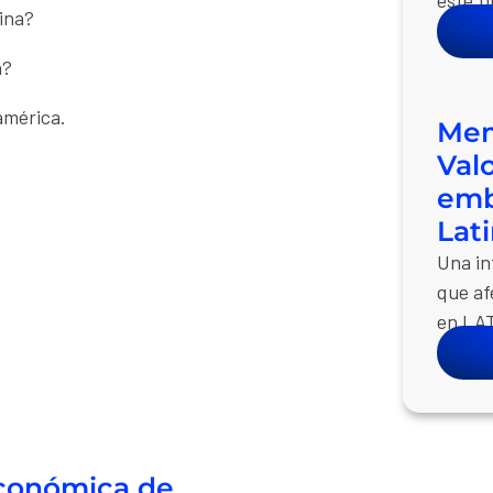
hina?
a?
oamérica.
Mem
Val
emb
Lat
Una in
que af
en LA
Económica de