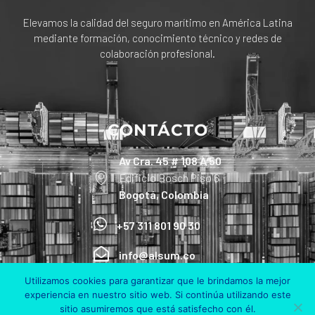
Elevamos la calidad del seguro marítimo en América Latina
mediante formación, conocimiento técnico y redes de
colaboración profesional.
CONTÁCTO
Av Cra. 45 # 108 A 50
Edificio Bosch Piso 6
Bogotá, Colombia
+57 311 801 90 30
info@alsum.co
Utilizamos cookies para garantizar que le brindamos la mejor
experiencia en nuestro sitio web. Si continúa utilizando este
sitio asumiremos que está satisfecho con él.