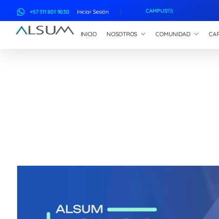
CAMPUS
+57 311 801 9030
Iniciar Sesión
INICIO
NOSOTROS
COMUNIDAD
CAP
ALSUM
Asociación Latinoamericana de Suscriptores Marítimos