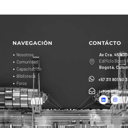
NAVEGACIÓN
CONTÁCTO
Nosotros
Av Cra. 45 # 10
Edificio Bosch 
Comunidad
Bogotá, Colom
Capacitación
Biblioteca
+57 311 801 90 
Foros
Congreso
info@alsum.c