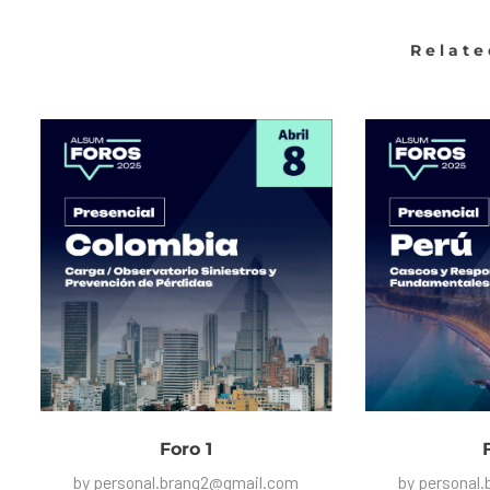
Relate
Foro 1
by
personal.brang2@gmail.com
by
personal