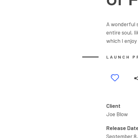
A wonderful 
entire soul, 
which I enjo
LAUNCH P
Client
Joe Blow
Release Dat
September 8,