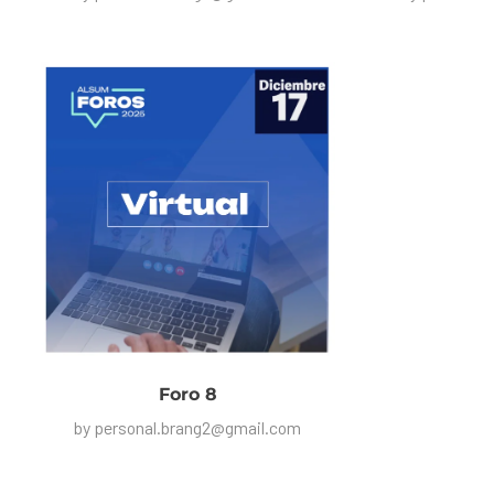
Foro 8
by
personal.brang2@gmail.com