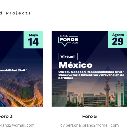
d Projects
Foro 3
Foro 5
.brang2@gmail.com
by
personal.brang2@gmail.com