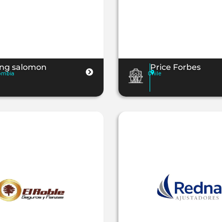
ing salomon
Price Forbes
ombia
Chile