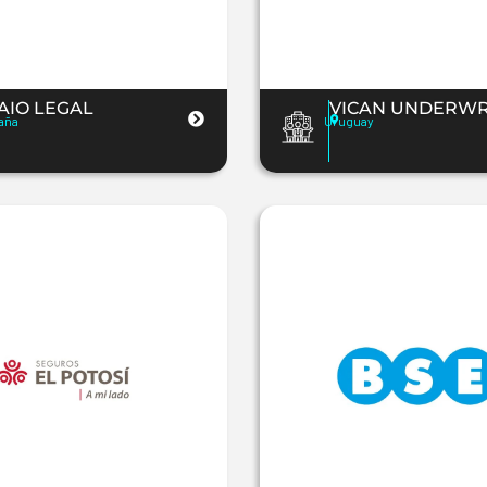
AIO LEGAL
VICAN UNDERWR
aña
Uruguay