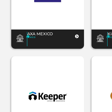
AXA MEXICO
K
Mexico
Col