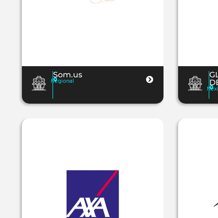
Som.us
G
Regional
D
Mex