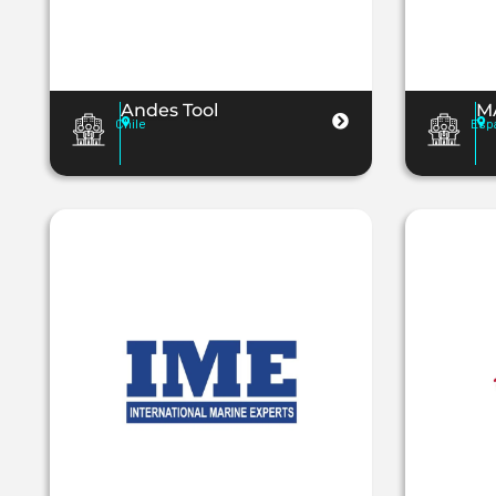
Andes Tool
M
Chile
Esp