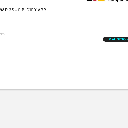
498 P.23 – C.P. C1001ABR
com
IR AL SITIO