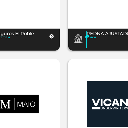
guros El Roble
REDNA AJUSTAD
temala
Mexico