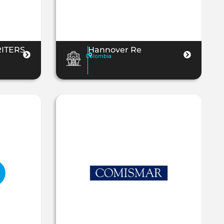
ITERS
Hannover Re
Colombia