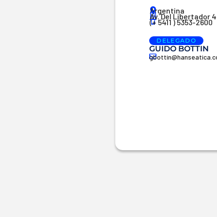
Argentina
Av. Del Libertador 
(+ 5411 ) 5353-2600
DELEGADO
GUIDO BOTTIN
gbottin@hanseatica.