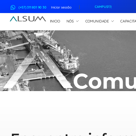
CAMPUS
(+57) 311 801 90 30
Iniciar sessão
INICIO
NÓS
COMUNIDADE
CAPACIT
ALSUM
Asociación Latinoamericana de Suscriptores Marítimos
Comu