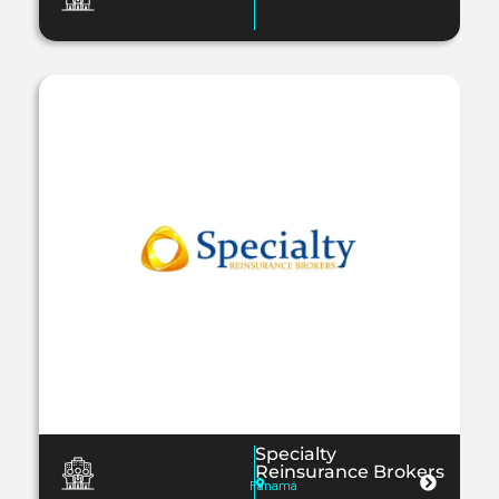
Specialty
Reinsurance Brokers
Panamá