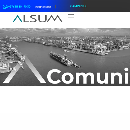
CAMPUS
(+57) 311 801 90 30
Iniciar sessão
ALSUM
Asociación Latinoamericana de Suscriptores Marítimos
Comuni