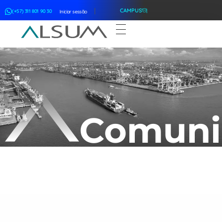
CAMPUS
(+57) 311 801 90 30
Iniciar sessão
ALSUM
Asociación Latinoamericana de Suscriptores Marítimos
Comuni