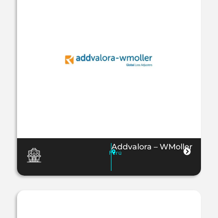
Addvalora – WMoller
Perú