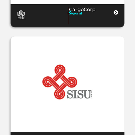
CargoCorp
Regional