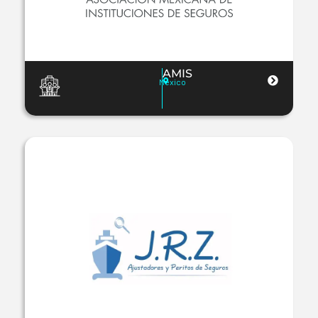
AMIS
México