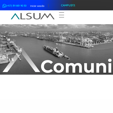
CAMPUS
(+57) 311 801 90 30
Iniciar sessão
ALSUM
Asociación Latinoamericana de Suscriptores Marítimos
Comuni