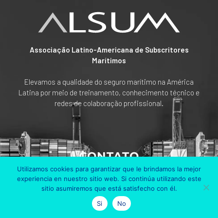
Associação Latino-Americana de Subscritores
Marítimos
Elevamos a qualidade do seguro marítimo na América
Latina por meio de treinamento, conhecimento técnico e
redes de colaboração profissional.
CONTATO
Utilizamos cookies para garantizar que le brindamos la mejor
Av Cra. 45 # 108 A 50
experiencia en nuestro sitio web. Si continúa utilizando este
Edificio Bosch Piso 6
sitio asumiremos que está satisfecho con él.
Bogotá, Colombia
Si
No