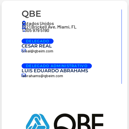
QBE
Estados Unidos
1221 Brickell Ave, Miami, FL
1 305 979 5190
DELEGADO
CESAR REAL
creal@qbeim.com
DELEGADO ADMINISTRATIVO
LUIS EDUARDO ABRAHAMS
labrahams@qbeim.com