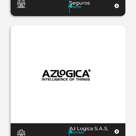
Seguros
Panama
Az Logica S.A.S.
Colombia