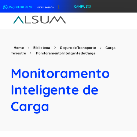
CAMPUS
(+57) 311 801 90 30
Iniciar sessão
ALSUM
Asociación Latinoamericana de Suscriptores Marítimos
Home
Biblioteca
Seguro de Transporte
Carga
Terrestre
Monitoramento Inteligente de Carga
Monitoramento
Inteligente de
Carga