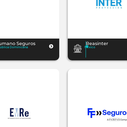
umano Seguros
Reasinter
ública Dominicana
Mexico