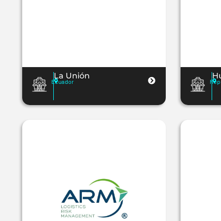
La Unión
H
Ecuador
Rep