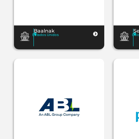
Baalnak
Se
Estados Unidos
Col