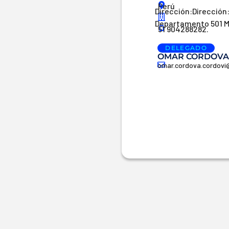
Perú
Dirección:Dirección:
Departamento 501 M
51 904288282.
DELEGADO
OMAR CORDOV
omar.cordova.cordovi