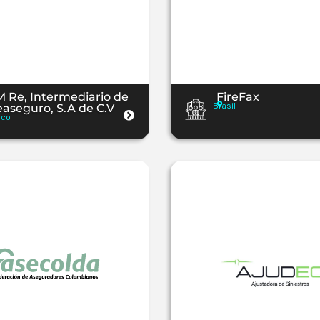
 Re, Intermediario de
FireFax
Brasil
aseguro, S.A de C.V
ico