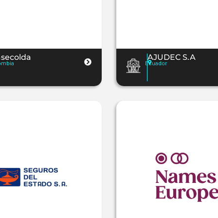
asecolda
AJUDEC S.A
ombia
Ecuador