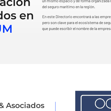
ación
un mismo espacio y de forma organizada l
del seguro marítimo en la región.
dos en
En este Directorio encontrará a las empr
pero son clave para el ecosistema de segu
UM
que puede escribir el nombre de la empres
& Asociados