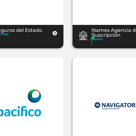
guros del Estado
Names Agencia d
ombia
Suscripción
España