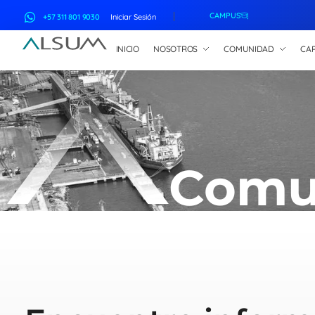
CAMPUS
+57 311 801 9030
Iniciar Sesión
INICIO
NOSOTROS
COMUNIDAD
CAP
ALSUM
Asociación Latinoamericana de Suscriptores Marítimos
Comu