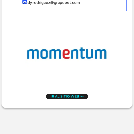
sindy.rodriguez@grupooet.com
IR AL SITIO WEB >>