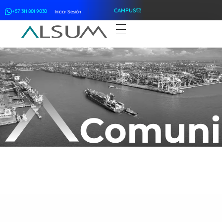
CAMPUS
+57 311 801 9030
Iniciar Sesión
ALSUM
Asociación Latinoamericana de Suscriptores Marítimos
Comuni