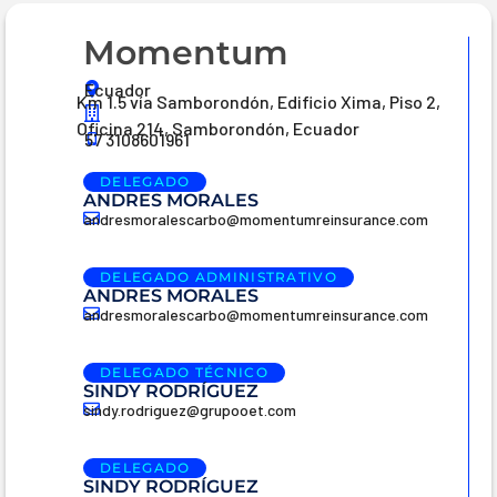
Momentum
Ecuador
Km 1.5 vía Samborondón, Edificio Xima, Piso 2,
Oficina 214, Samborondón, Ecuador
57 3108601961
DELEGADO
ANDRES MORALES
andresmoralescarbo@momentumreinsurance.com
DELEGADO ADMINISTRATIVO
ANDRES MORALES
andresmoralescarbo@momentumreinsurance.com
DELEGADO TÉCNICO
SINDY RODRÍGUEZ
sindy.rodriguez@grupooet.com
DELEGADO
SINDY RODRÍGUEZ