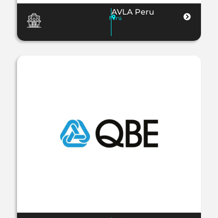
AVLA Peru
Perú