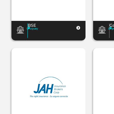
BSE
Ga
Uruguay
Arg