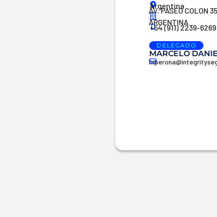
Argentina
AV. PASEO COLON 35
ARGENTINA
+54 (911) 2239-6269
DELEGADO
MARCELO DANI
mperona@integrityseg