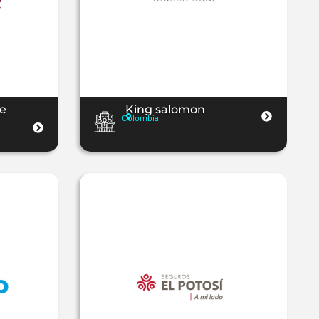
e
King salomon
Colombia