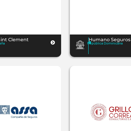
aint Clement
Humano Seguros
aña
República Dominicana