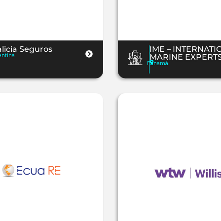
licia Seguros
IME – INTERNATI
entina
MARINE EXPERT
Panamá