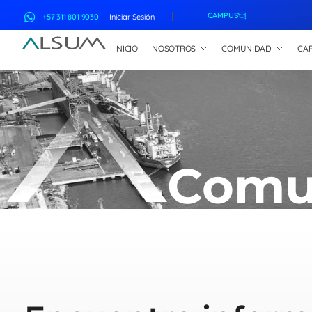
CAMPUS
+57 311 801 9030
Iniciar Sesión
INICIO
NOSOTROS
COMUNIDAD
CAP
ALSUM
Asociación Latinoamericana de Suscriptores Marítimos
Comu