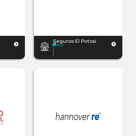
Seguros El Potosí
México