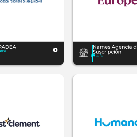
PADEA
Names Agencia d
amá
Suscripción
España