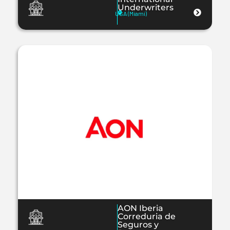
Underwriters
USA (Miami)
AON Iberia
Correduria de
Seguros y