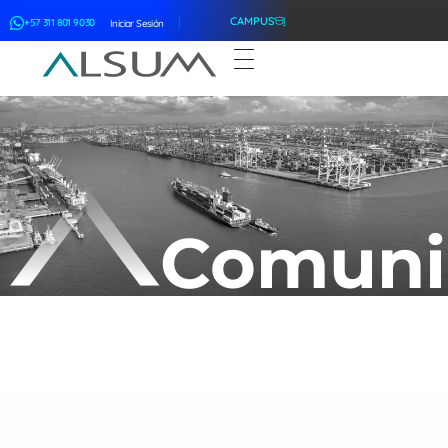
CAMPUS
+57 311 801 9030
Iniciar Sesión
ALSUM
Asociación Latinoamericana de Suscriptores Marítimos
Comuni