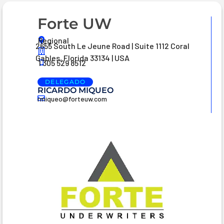
Forte UW
Regional
2655 South Le Jeune Road | Suite 1112 Coral
Gables, Florida 33134 | USA
1 305 529 8512
DELEGADO
RICARDO MIQUEO
rmiqueo@forteuw.com