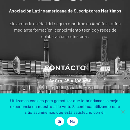
Asociación Latinoamericana de Suscriptores Marítimos
Elevamos la calidad del seguro marítimo en América Latina
mediante formación, conocimiento técnico y redes de
colaboración profesional.
CONTÁCTO
Av Cra. 45 # 108 A 50
Edificio Bosch Piso 6
Bogotá, Colombia
Utilizamos cookies para garantizar que le brindamos la mejor
experiencia en nuestro sitio web. Si continúa utilizando este
+57 311 801 90 30
sitio asumiremos que está satisfecho con él.
info@alsum.co
Si
No