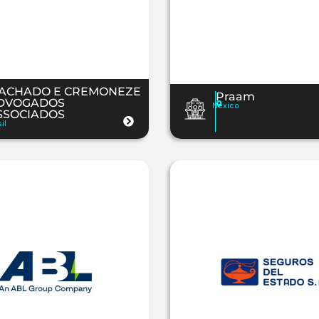
ACHADO E CREMONEZE
Praam
DVOGADOS
Mexico
SSOCIADOS
il