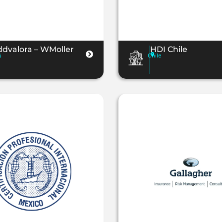
dvalora – WMoller
HDI Chile
ú
Chile