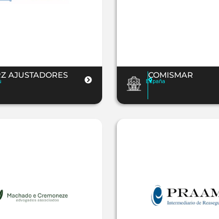
RZ AJUSTADORES
COMISMAR
ú
España