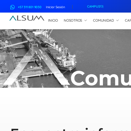
CAMPUS
+57 311 801 9030
Iniciar Sesión
INICIO
NOSOTROS
COMUNIDAD
CAP
ALSUM
Asociación Latinoamericana de Suscriptores Marítimos
Comu