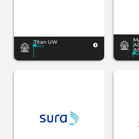
M
Titan UW
A
México
A
Bras