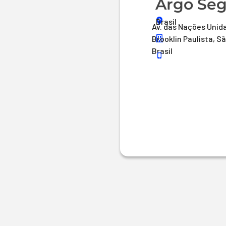
Argo Seg
Brasil
Av. das Nações Unida
Brooklin Paulista, S
Brasil