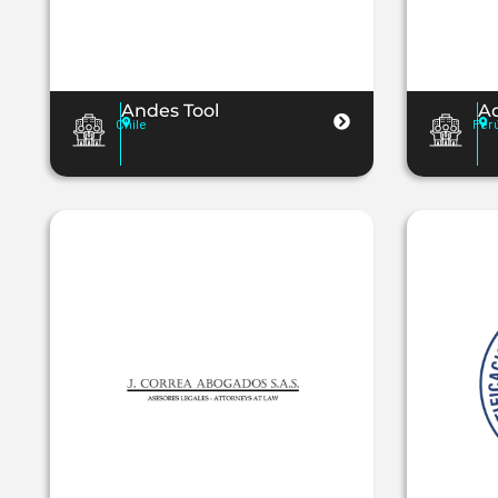
Andes Tool
Ad
Chile
Per