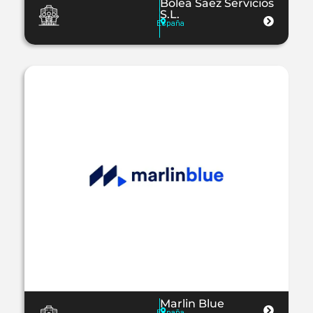
Bolea Saez Servicios
S.L.
España
Marlin Blue
España