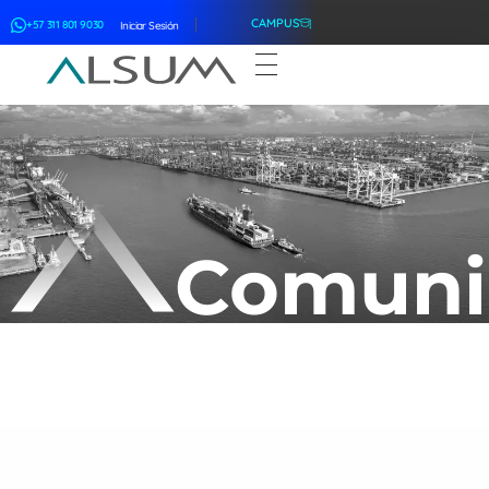
CAMPUS
+57 311 801 9030
Iniciar Sesión
ALSUM
Asociación Latinoamericana de Suscriptores Marítimos
Comuni