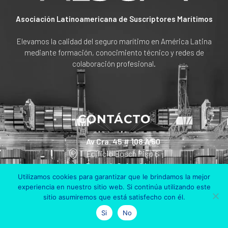
Asociación Latinoamericana de Suscriptores Marítimos
Elevamos la calidad del seguro marítimo en América Latina
mediante formación, conocimiento técnico y redes de
colaboración profesional.
CONTÁCTO
Av Cra. 45 # 108 A 50
Edificio Bosch Piso 6
Bogotá, Colombia
Utilizamos cookies para garantizar que le brindamos la mejor
experiencia en nuestro sitio web. Si continúa utilizando este
+57 311 801 90 30
sitio asumiremos que está satisfecho con él.
info@alsum.co
Si
No