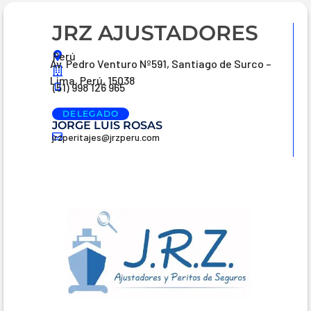
JRZ AJUSTADORES
Perú
Av. Pedro Venturo Nº591, Santiago de Surco –
Lima, Perú, 15038
(51) 998 126 965
DELEGADO
JORGE LUIS ROSAS
jrzperitajes@jrzperu.com