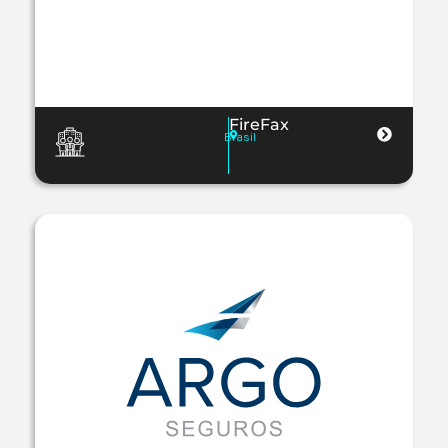
FireFax
Brasil