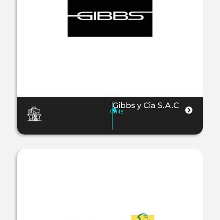
Gibbs y Cia S.A.C
Chile