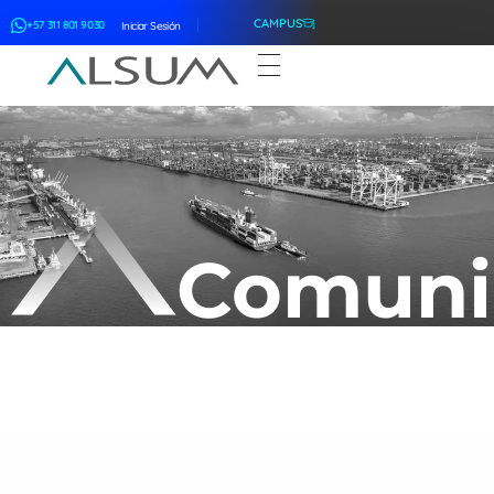
CAMPUS
+57 311 801 9030
Iniciar Sesión
ALSUM
Asociación Latinoamericana de Suscriptores Marítimos
Comuni