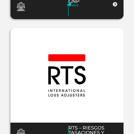
GNP
Mexico
RTS – RIESGOS
TASACIONES Y