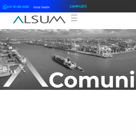
CAMPUS
+57 311 801 9030
Iniciar Sesión
ALSUM
Asociación Latinoamericana de Suscriptores Marítimos
Comuni