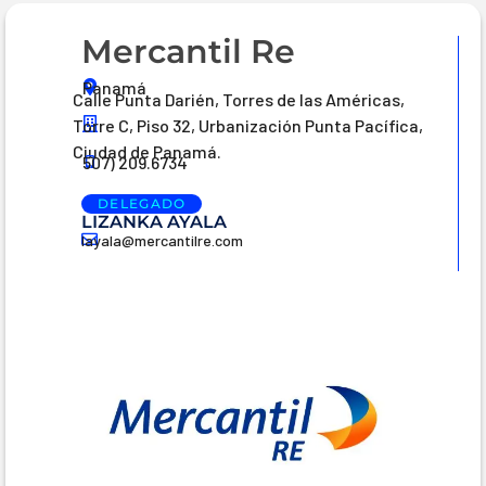
Mercantil Re
Panamá
Calle Punta Darién, Torres de las Américas,
Torre C, Piso 32, Urbanización Punta Pacífica,
Ciudad de Panamá.
507) 209.6734
DELEGADO
LIZANKA AYALA
layala@mercantilre.com