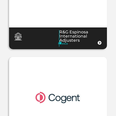
R&G Espinosa
International
Adjusters
México