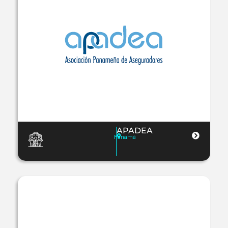
APADEA
Panamá