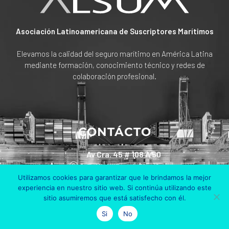
Asociación Latinoamericana de Suscriptores Marítimos
Elevamos la calidad del seguro marítimo en América Latina
mediante formación, conocimiento técnico y redes de
colaboración profesional.
CONTÁCTO
Av Cra. 45 # 108 A 50
Edificio Bosch Piso 6
Utilizamos cookies para garantizar que le brindamos la mejor
Bogotá, Colombia
experiencia en nuestro sitio web. Si continúa utilizando este
sitio asumiremos que está satisfecho con él.
+57 311 801 90 30
Si
No
info@alsum.co