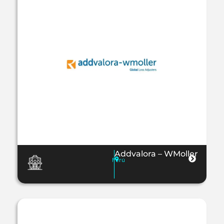
Addvalora – WMoller
Perú