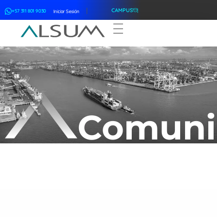
CAMPUS
+57 311 801 9030
Iniciar Sesión
ALSUM
Asociación Latinoamericana de Suscriptores Marítimos
Comuni