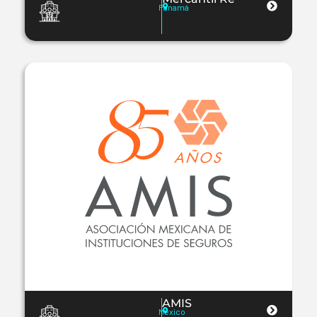
Panamá
AMIS
México