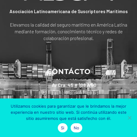
Asociación Latinoamericana de Suscriptores Marítimos
Elevamos la calidad del seguro marítimo en América Latina
mediante formación, conocimiento técnico y redes de
colaboración profesional.
CONTÁCTO
Av Cra. 45 # 108 A 50
Edificio Bosch Piso 6
Bogotá, Colombia
Utilizamos cookies para garantizar que le brindamos la mejor
experiencia en nuestro sitio web. Si continúa utilizando este
+57 311 801 90 30
sitio asumiremos que está satisfecho con él.
info@alsum.co
Si
No