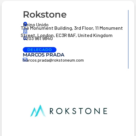
Rokstone
Reino Unido
The Monument Building, 3rd Floor, 11 Monument
Street, London, EC3R 8AF, United Kingdom
0203 961 9840
DELEGADO
MARCOS PRADA
marcos.prada@rokstoneum.com