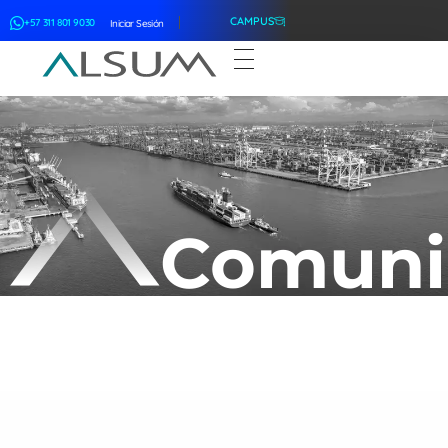
CAMPUS
+57 311 801 9030
Iniciar Sesión
ALSUM
Asociación Latinoamericana de Suscriptores Marítimos
Comuni