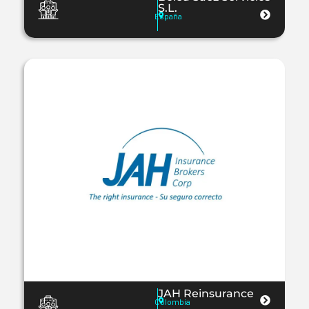
S.L.
España
JAH Reinsurance
Colombia