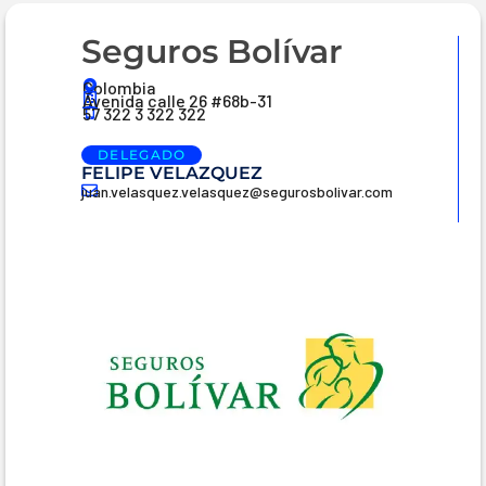
Seguros Bolívar
Colombia
Avenida calle 26 #68b-31
57 322 3 322 322
DELEGADO
FELIPE VELAZQUEZ
juan.velasquez.velasquez@segurosbolivar.com