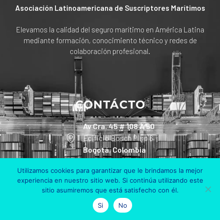
Asociación Latinoamericana de Suscriptores Marítimos
Elevamos la calidad del seguro marítimo en América Latina
mediante formación, conocimiento técnico y redes de
colaboración profesional.
CONTÁCTO
Av Cra. 45 # 108 A 50
Edificio Bosch Piso 6
Bogotá, Colombia
+57 311 801 90 30
Utilizamos cookies para garantizar que le brindamos la mejor
experiencia en nuestro sitio web. Si continúa utilizando este
sitio asumiremos que está satisfecho con él.
info@alsum.co
Si
No