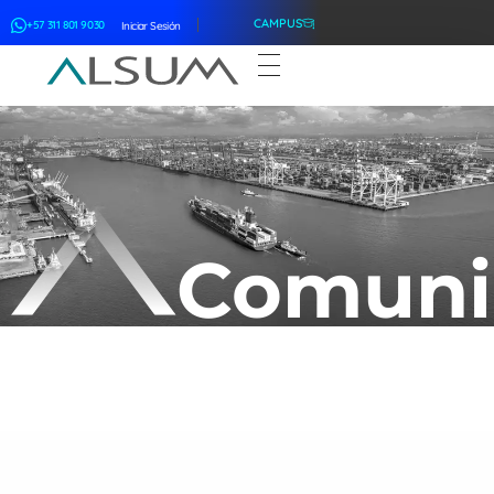
CAMPUS
+57 311 801 9030
Iniciar Sesión
ALSUM
Asociación Latinoamericana de Suscriptores Marítimos
Comuni