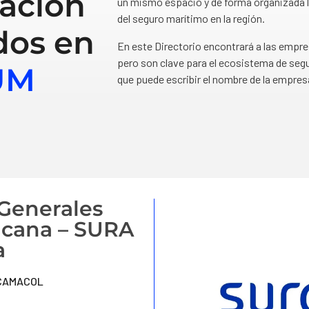
ación
un mismo espacio y de forma organizada l
del seguro marítimo en la región.
dos en
En este Directorio encontrará a las empr
pero son clave para el ecosistema de segu
UM
que puede escribir el nombre de la empres
Generales
icana – SURA
a
D CAMACOL