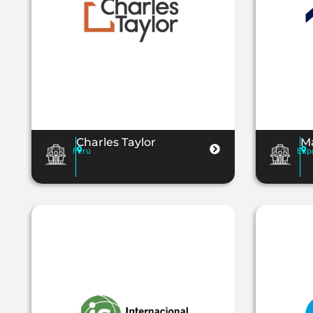
Charles Taylor
Ma
Perú
Esp