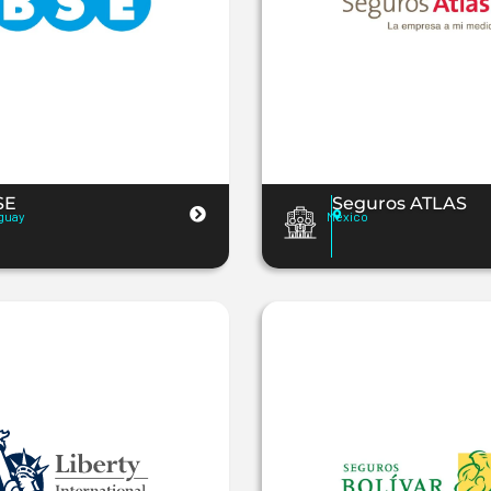
SE
Seguros ATLAS
guay
Mexico