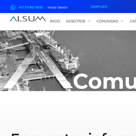
CAMPUS
+57 311 801 9030
Iniciar Sesión
INICIO
NOSOTROS
COMUNIDAD
CAP
ALSUM
Asociación Latinoamericana de Suscriptores Marítimos
Comu