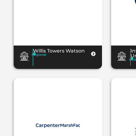
Willis Towers Watson
In
Regional
U
USA 