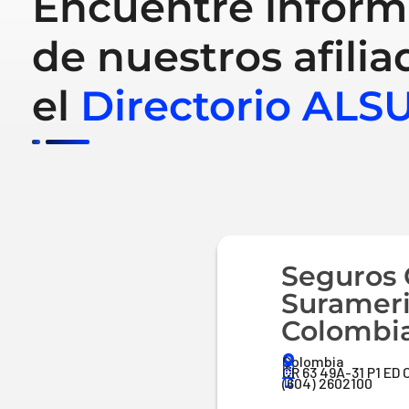
Encuentre inform
de nuestros afilia
el
Directorio ALS
Seguros 
Suramer
Colombi
Colombia
CR 63 49A-31 P1 E
(604) 2602100