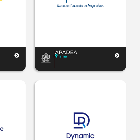
APADEA
Panamá