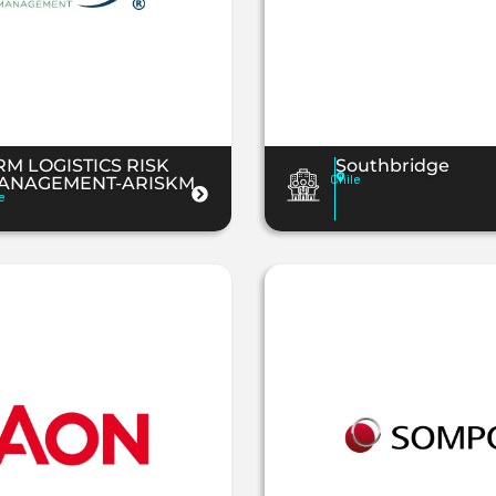
RM LOGISTICS RISK
Southbridge
Chile
ANAGEMENT-ARISKM
e