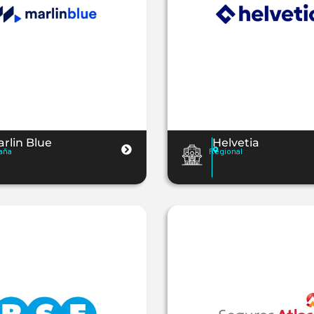
rlin Blue
Helvetia
aña
Regional