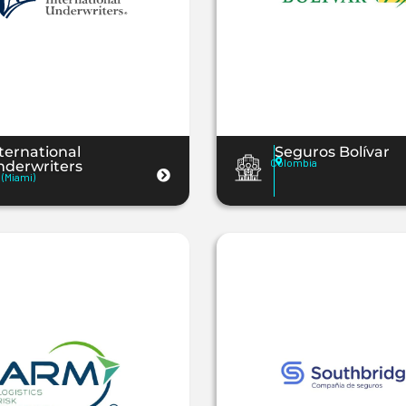
ternational
Seguros Bolívar
Colombia
nderwriters
(Miami)