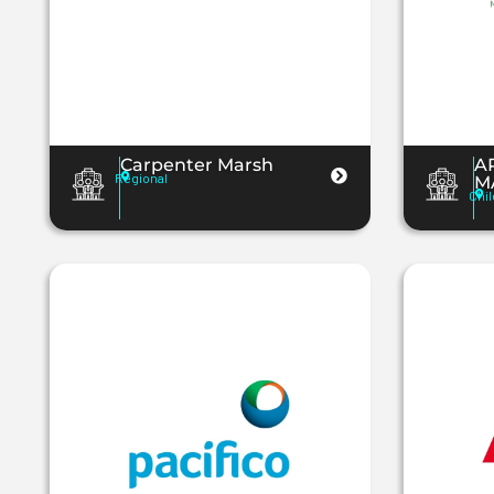
Carpenter Marsh
A
Regional
M
Chil