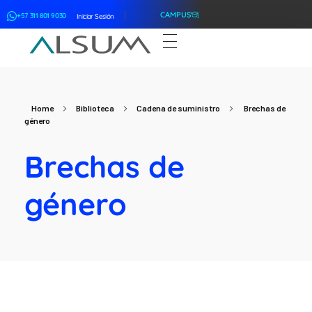
CAMPUS
+57 311 801 9030
Iniciar Sesión
ALSUM
Asociación Latinoamericana de Suscriptores Marítimos
Home
Biblioteca
Cadena de suministro
Brechas de
género
Brechas de
género