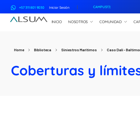
CAMPUS
+57 311 801 9030
Iniciar Sesión
INICIO
NOSOTROS
COMUNIDAD
CAP
ALSUM
Asociación Latinoamericana de Suscriptores Marítimos
Home
Biblioteca
Siniestros Marítimos
Caso Dalí - Baltimo
Coberturas y límite